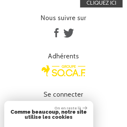
CLIQUEZ ICI
Nous suivre
sur
Adhérents
Se
connecter
On en reste là
Espace propriétaire
Comme beaucoup, notre site
utilise les cookies