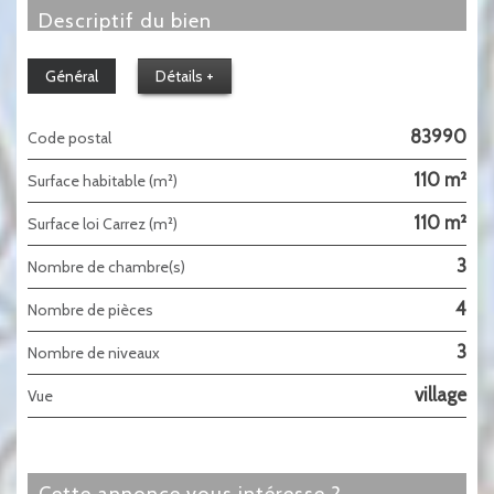
descriptif du bien
Général
Détails +
83990
Code postal
110 m²
Surface habitable (m²)
110 m²
Surface loi Carrez (m²)
3
Nombre de chambre(s)
4
Nombre de pièces
3
Nombre de niveaux
village
Vue
cette annonce vous intéresse ?