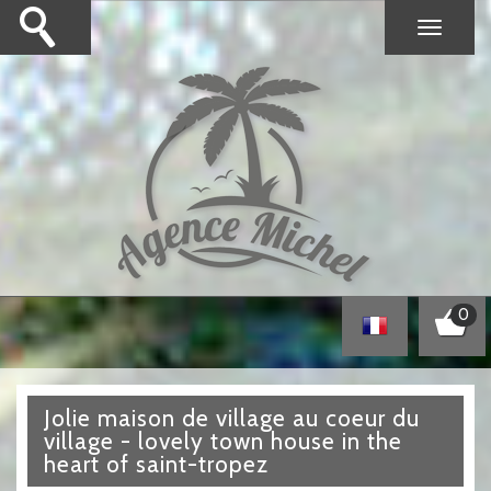
0
jolie maison de village au coeur du
village - lovely town house in the
heart of saint-tropez