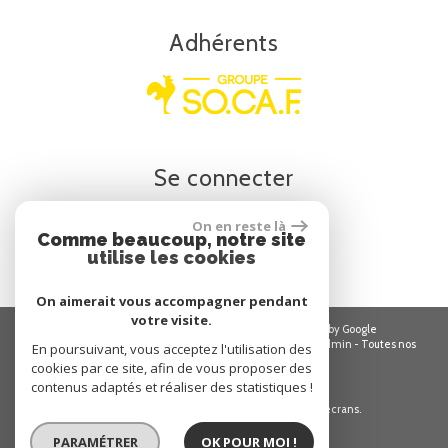
Adhérents
Se
connecter
On en reste là
Espace propriétaire
Comme beaucoup, notre site
utilise les cookies
On aimerait vous accompagner pendant
votre visite.
© 2026 | Tous droits réservés | Traduction powered by Google
Plan du site
-
Mentions légales
-
Nos honoraires
-
Liens
-
Admin
-
Toutes nos
En poursuivant, vous acceptez l'utilisation des
annonces
-
Politique RGPD
cookies par ce site, afin de vous proposer des
contenus adaptés et réaliser des statistiques !
Site internet compatible multi-supports,
un seul site adaptable à tous les types d'écrans.
PARAMÉTRER
OK POUR MOI !