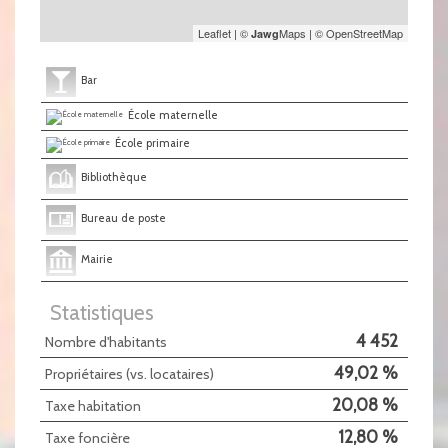
Leaflet
|
©
Maps
|
© OpenStreetMap
Jawg
Bar
École maternelle
École primaire
Bibliothèque
Bureau de poste
Mairie
Statistiques
4 452
Nombre d'habitants
49,02 %
Propriétaires (vs. locataires)
20,08 %
Taxe habitation
12,80 %
Taxe foncière