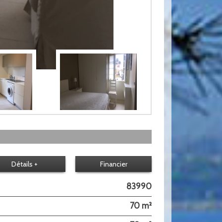
Détails +
Financier
83990
70 m²