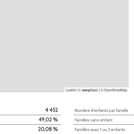
Leaflet
|
©
Maps
|
© OpenStreetMap
Jawg
4 452
Nombre d'enfants par famille
49,02 %
Familles sans enfant
20,08 %
Familles avec 1 ou 2 enfants