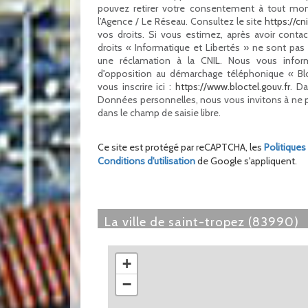
pouvez retirer votre consentement à tout mo
l’Agence / Le Réseau. Consultez le site
https://cnil
vos droits. Si vous estimez, après avoir conta
droits « Informatique et Libertés » ne sont pa
une réclamation à la CNIL. Nous vous inform
d'opposition au démarchage téléphonique « Blo
vous inscrire ici :
https://www.bloctel.gouv.fr
. D
Données personnelles, nous vous invitons à ne 
dans le champ de saisie libre.
Ce site est protégé par reCAPTCHA, les
Politiques
Conditions d'utilisation
de Google s'appliquent.
la ville de saint-tropez (83990)
+
−