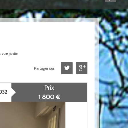
 vue jardin
Partager sur
Prix
032
1 800 €