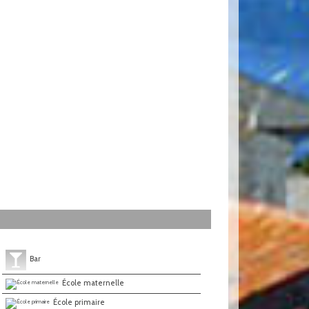
Bar
École maternelle
École primaire