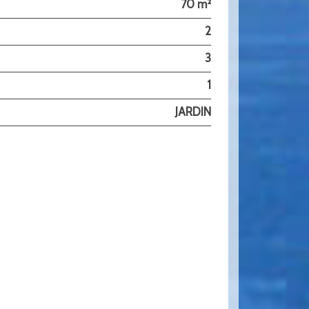
70 m²
2
3
1
JARDIN