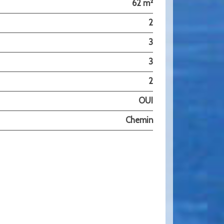
62 m²
2
3
3
2
OUI
Chemin