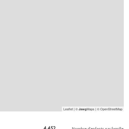
Leaflet
|
©
Maps
|
© OpenStreetMap
Jawg
4 452
Nombre d'enfants par famille