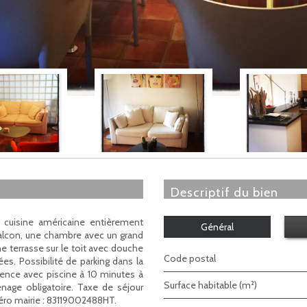
descriptif du bien
cuisine américaine entièrement
Général
 balcon, une chambre avec un grand
ne terrasse sur le toit avec douche
Code postal
s. Possibilité de parking dans la
dence avec piscine à 10 minutes à
Surface habitable (m²)
énage obligatoire. Taxe de séjour
uméro mairie : 83119002488HT.