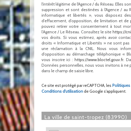
l'intérêt légitime de l'Agence / du Réseau. Elles
suppression et sont destinées à l'Agence / au
informatique et libertés », vous disposez des 
d’effacement, d’opposition, de limitation et de
pouvez retirer votre consentement à tout mo
l’Agence / Le Réseau. Consultez le site
https://cnil
vos droits. Si vous estimez, après avoir conta
droits « Informatique et Libertés » ne sont pa
une réclamation à la CNIL. Nous vous inform
d'opposition au démarchage téléphonique « Blo
vous inscrire ici :
https://www.bloctel.gouv.fr
. D
Données personnelles, nous vous invitons à ne 
dans le champ de saisie libre.
Ce site est protégé par reCAPTCHA, les
Politiques
Conditions d'utilisation
de Google s'appliquent.
la ville de saint-tropez (83990)