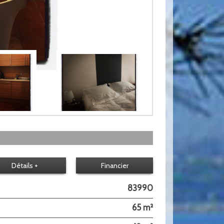
Détails +
Financier
83990
65 m²